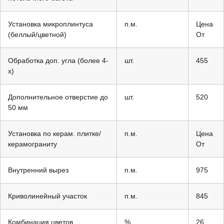
Установка микроплинтуса
п.м.
Цена
(беллый/цветной)
От
Обработка доп. угла (более 4-
шт.
455
х)
Дополнительное отверстие до
шт.
520
50 мм
Установка по керам. плитке/
п.м.
Цена
керамограниту
От
Внутренний вырез
п.м.
975
Криволинейный участок
п.м.
845
Комбинация цветов
%
26