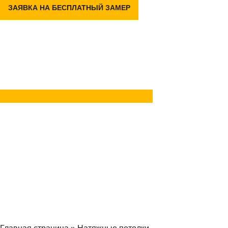
ЗАЯВКА НА БЕСПЛАТНЫЙ ЗАМЕР
Задать вопрос
в Telegram
Задать вопрос
в MAX