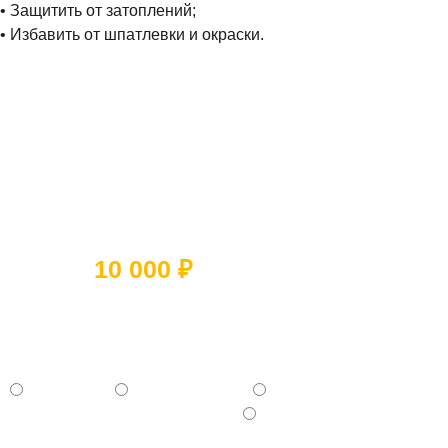
• Защитить от затоплений;
• Избавить от шпатлевки и окраски.
Ответьте на 5 вопросов и получите
скидку
10 000 ₽
Какое помещение вы хотите
отремонтировать?
- Квартиру
- Частный дом
- Коммерческое помещение
- Отдельную комнату (Кухня, Ванная и тд.)