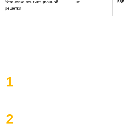
Установка вентиляционной
шт.
585
решетки
План работы по ремонту
1
Высылаем замерщика
2